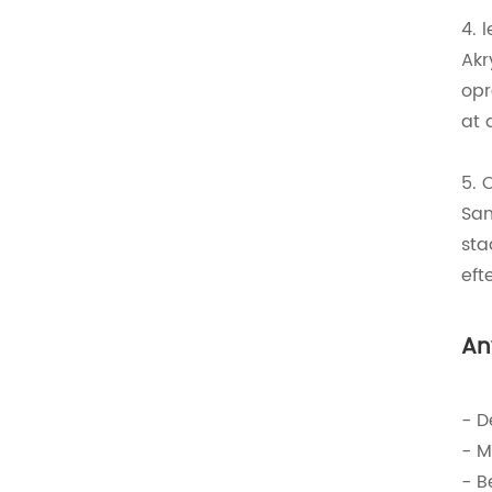
4. 
Akr
opr
at 
5. 
Sam
sta
eft
An
- D
- M
- B