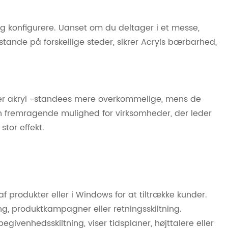
 og konfigurere. Uanset om du deltager i et messe,
tande på forskellige steder, sikrer Acryls bærbarhed,
er akryl -standees mere overkommelige, mens de
n fremragende mulighed for virksomheder, der leder
tor effekt.
​​produkter eller i Windows for at tiltrække kunder.
ing, produktkampagner eller retningsskiltning.
givenhedsskiltning, viser tidsplaner, højttalere eller