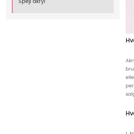
Spejl akryl
Hv
Akr
bru
ell
per
sal
Hv
1. 