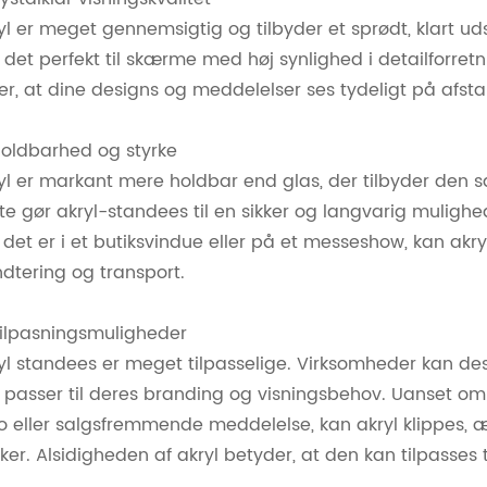
yl er meget gennemsigtig og tilbyder et sprødt, klart udsi
 det perfekt til skærme med høj synlighed i detailforre
rer, at dine designs og meddelelser ses tydeligt på afs
Holdbarhed og styrke
yl er markant mere holdbar end glas, der tilbyder den s
te gør akryl-standees til en sikker og langvarig mulig
det er i et butiksvindue eller på et messeshow, kan akr
dtering og transport.
Tilpasningsmuligheder
yl standees er meget tilpasselige. Virksomheder kan desig
 passer til deres branding og visningsbehov. Uanset om 
o eller salgsfremmende meddelelse, kan akryl klippes, æ
ker. Alsidigheden af ​​akryl betyder, at den kan tilpasses t