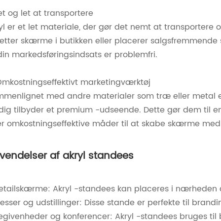
let og let at transportere
yl er et let materiale, der gør det nemt at transportere
etter skærme i butikken eller placerer salgsfremmende s
din markedsføringsindsats er problemfri.
Omkostningseffektivt marketingværktøj
menlignet med andre materialer som træ eller metal 
dig tilbyder et premium -udseende. Dette gør dem til e
er omkostningseffektive måder til at skabe skærme med s
vendelser af akryl standees
etailskærme: Akryl -standees kan placeres i nærheden af 
esser og udstillinger: Disse stande er perfekte til brand
egivenheder og konferencer: Akryl -standees bruges til be