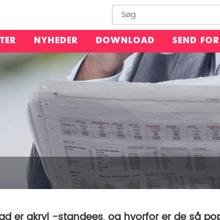
TER
NYHEDER
DOWNLOAD
SEND FO
ad er akryl -standees, og hvorfor er de så p