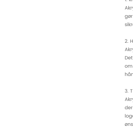
Akr
gør
sik
2. 
Akr
Det
om 
hån
3. 
Akr
der
log
øns