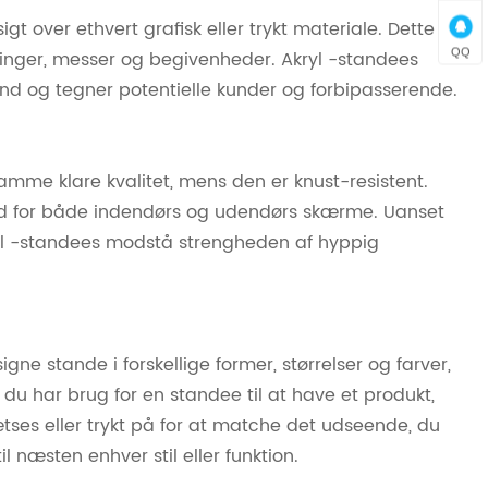
gt over ethvert grafisk eller trykt materiale. Dette
QQ
tninger, messer og begivenheder. Akryl -standees
tand og tegner potentielle kunder og forbipasserende.
amme klare kvalitet, mens den er knust-resistent.
hed for både indendørs og udendørs skærme. Uanset
yl -standees modstå strengheden af ​​hyppig
ne stande i forskellige former, størrelser og farver,
du har brug for en standee til at have et produkt,
tses eller trykt på for at matche det udseende, du
il næsten enhver stil eller funktion.