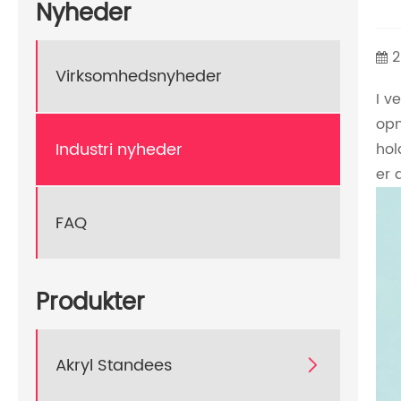
Nyheder
2
Virksomhedsnyheder
I v
opm
Industri nyheder
hol
er 
FAQ
Produkter
Akryl Standees
