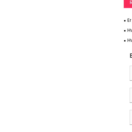
E
kar
H
H
blæ