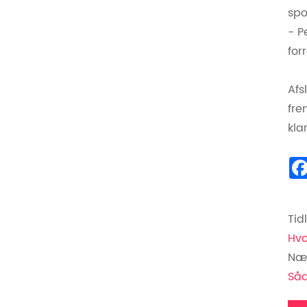
spo
- P
for
Afs
fre
kla
Tid
Hvo
Næs
Såd