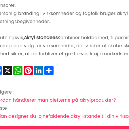
nsorer.
ersonlig branding: Virksomheder og fagfolk bruger akry
retningsbegivenheder.
lutningsvis,
Akryl standees
Kombiner holdbarhed, tilpasnin
mragende valg for virksomheder, der ønsker at skabe sk
rhed sikrer, at de forbliver et go-to-værktøj i markedsf
Facebook
X
WhatsApp
Pinterest
LinkedIn
Share
ligere :
rdan håndterer man pletterne på akrylprodukter?
te :
an designer du iøjnefaldende akryl-stande til din virk