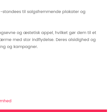
l -standees til salgsfremmende plakater og
gsevne og æstetisk appel, hvilket gør dem til et
ærme med stor indflydelse. Deres alsidighed og
øring og kampagner.
somhed