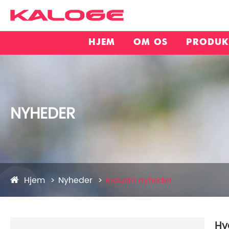
HJEM
OM OS
PRODUK
NYHEDER
Hjem
Nyheder
Industri nyheder
Hv