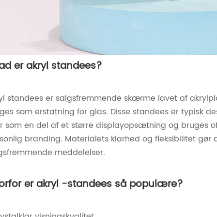
ad er akryl standees?
yl standees er salgsfremmende skærme lavet af akrylplas
ges som erstatning for glas. Disse standees er typisk des
er som en del af et større displayopsætning og bruges oft
sonlig branding. Materialets klarhed og fleksibilitet gør 
gsfremmende meddelelser.
orfor er akryl -standees så populære?
krystalklar visningskvalitet