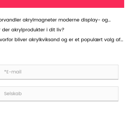
orvandler akrylmagneter moderne display- og
andingløsninger?
r der akrylprodukter i dit liv?
vorfor bliver akrylkviksand og er et populært valg af
splay?