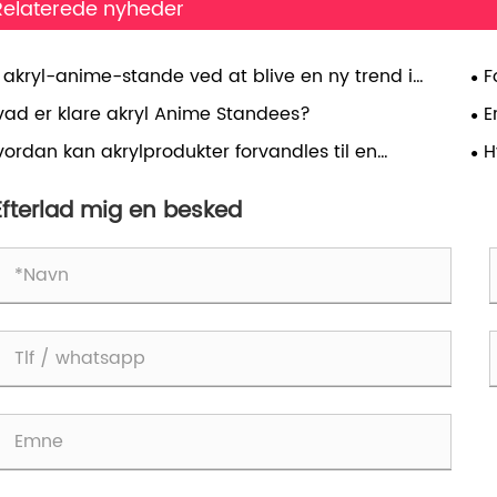
Relaterede nyheder
r akryl-anime-stande ved at blive en ny trend i
F
aktervisning?
br
vad er klare akryl Anime Standees?
E
vordan kan akrylprodukter forvandles til en
H
ndende stjernehimmel?
di
Efterlad mig en besked